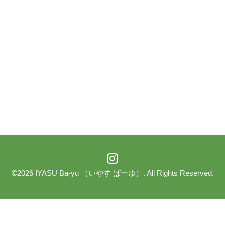
©2026
IYASU Ba-yu （いやす ばーゆ）
. All Rights Reserved.