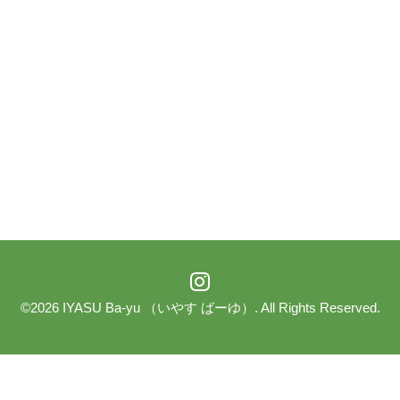
©2026
IYASU Ba-yu （いやす ばーゆ）
. All Rights Reserved.