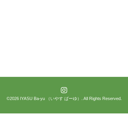
©2026
IYASU Ba-yu （いやす ばーゆ）
. All Rights Reserved.