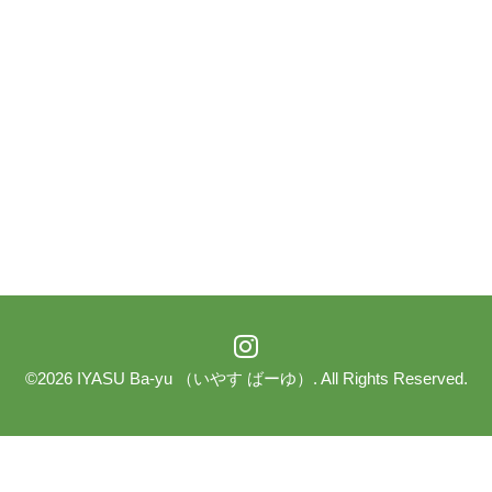
©2026
IYASU Ba-yu （いやす ばーゆ）
. All Rights Reserved.