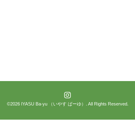
©2026
IYASU Ba-yu （いやす ばーゆ）
. All Rights Reserved.