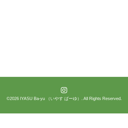
©2026
IYASU Ba-yu （いやす ばーゆ）
. All Rights Reserved.