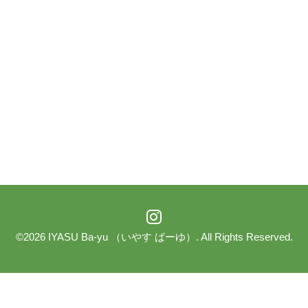
©2026
IYASU Ba-yu （いやす ばーゆ）
. All Rights Reserved.