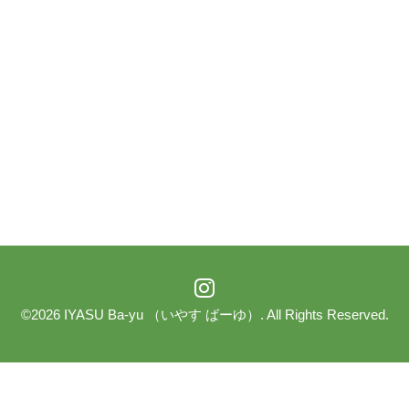
©2026
IYASU Ba-yu （いやす ばーゆ）
. All Rights Reserved.