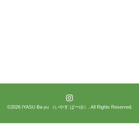
©2026
IYASU Ba-yu （いやす ばーゆ）
. All Rights Reserved.