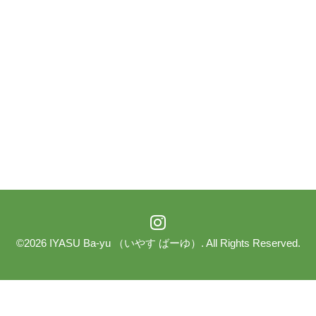
©2026
IYASU Ba-yu （いやす ばーゆ）
. All Rights Reserved.