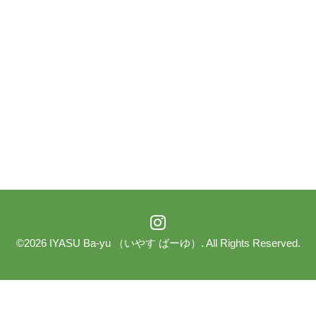
©2026
IYASU Ba-yu （いやす ばーゆ）
. All Rights Reserved.