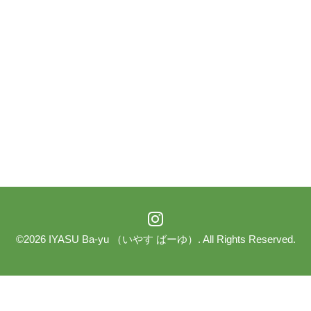
©2026
IYASU Ba-yu （いやす ばーゆ）
. All Rights Reserved.