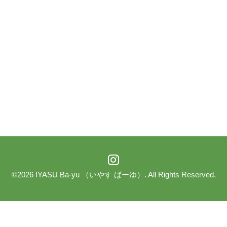
©2026
IYASU Ba-yu （いやす ばーゆ）
. All Rights Reserved.