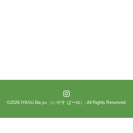
©2026
IYASU Ba-yu （いやす ばーゆ）
. All Rights Reserved.