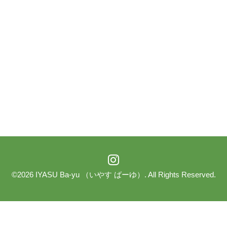
©2026
IYASU Ba-yu （いやす ばーゆ）
. All Rights Reserved.