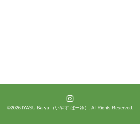
©2026
IYASU Ba-yu （いやす ばーゆ）
. All Rights Reserved.