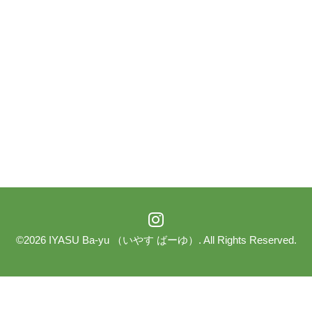
©2026
IYASU Ba-yu （いやす ばーゆ）
. All Rights Reserved.