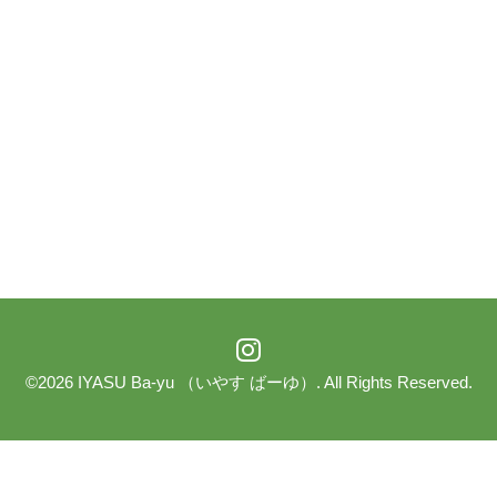
©2026
IYASU Ba-yu （いやす ばーゆ）
. All Rights Reserved.