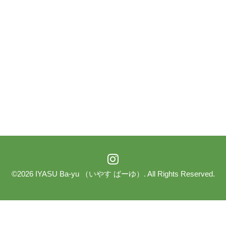
©2026
IYASU Ba-yu （いやす ばーゆ）
. All Rights Reserved.