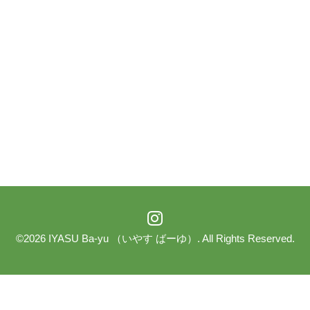
©2026
IYASU Ba-yu （いやす ばーゆ）
. All Rights Reserved.