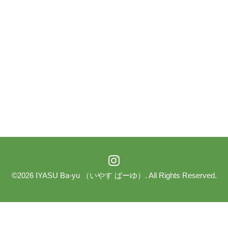
©2026
IYASU Ba-yu （いやす ばーゆ）
. All Rights Reserved.