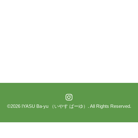
©2026
IYASU Ba-yu （いやす ばーゆ）
. All Rights Reserved.