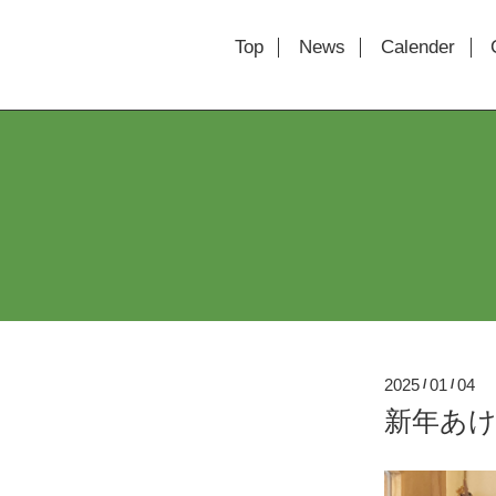
Top
News
Calender
2025
01
04
/
/
新年あ