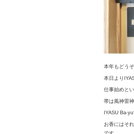
本年もどう
本日よりIYA
仕事始めとい
帯は風神雷神
IYASU 
お香にはそ
です。