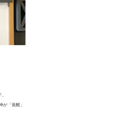
）
す。
神が「覚醒」