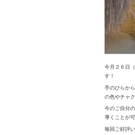
今月２６日（
す！
手のひらから
の色やチャ
今のご自分
導くことが
毎回ご好評