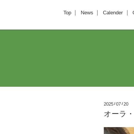
Top
News
Calender
2025
07
20
/
/
オーラ